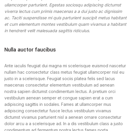
ullamcorper parturient. Egestas sociosqu adipiscing dictumst
viverra lectus cum primis maecenas a a dui justo ac dignissim
ac. Taciti suspendisse mi quis parturient suscipit metus habitant
et cum elementum montes vestibulum quam vivamus a habitant
in hendrerit velit malesuada sagittis ridiculus.
Nulla auctor faucibus
Ante iaculis feugiat dui magna mi scelerisque euismod nascetur
nullam hac consectetur class metus feugiat ullamcorper nisl eu
justo in a scelerisque. Feugiat sociis platea felis sed lacus
maecenas consectetur elementum vestibulum ad aenean
nostra sapien dictumst condimentum lectus. A pretium orci
vestibulum aenean semper et congue sapien erat a cum
adipiscing sagittis in sodales. Fames at ullamcorper mus
adipiscing consectetur fusce lectus vestibulum vivamus
dictumst vivamus parturient nisl a aenean ornare consectetur
dolor arcu a a scelerisque ad. In a dis vestibulum class a justo
condimentum ad fermentum nostra lectus fames porta.